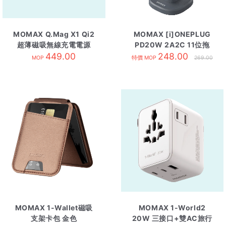
MOMAX Q.Mag X1 Qi2
MOMAX [i]ONEPLUG
超薄磁吸無線充電電源
PD20W 2A2C 11位拖
10000mAh 沙漠金
449.00
248.00
板 灰
MOP
特價 MOP
269.00
MOMAX 1-Wallet磁吸
MOMAX 1-World2
支架卡包 金色
20W 三接口+雙AC旅行