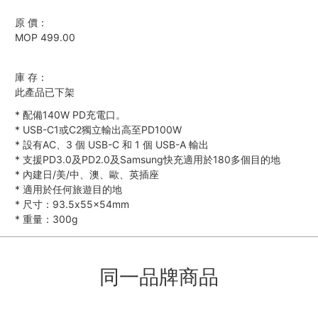
原 價：
MOP 499.00
庫 存：
此產品已下架
*
配備140W PD充電口。
*
USB-C1或C2獨立輸出高至PD100W
*
設有AC、3 個 USB-C 和 1 個 USB-A 輸出
*
支援PD3.0及PD2.0及Samsung快充適用於180多個目的地
*
內建日/美/中、澳、歐、英插座
*
適用於任何旅遊目的地
*
尺寸：93.5x55x54mm
*
重量：300g
同一品牌商品