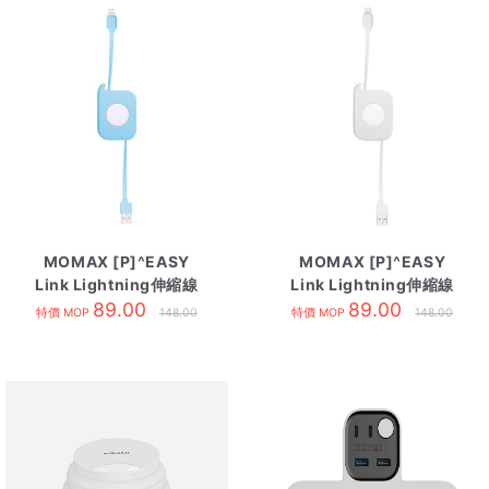
MOMAX [P]^EASY
MOMAX [P]^EASY
Link Lightning伸縮線
Link Lightning伸縮線
80cm 藍
89.00
80cm 白
89.00
特價 MOP
148.00
特價 MOP
148.00