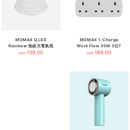
MOMAX Q.LED
MOMAX 1-Charge
Rainbow 無線充電氣氛
Work Flow 35W 3位T
138.00
燈
型插座 2*USB +
189.00
MOP
MOP
2*Type-C 白