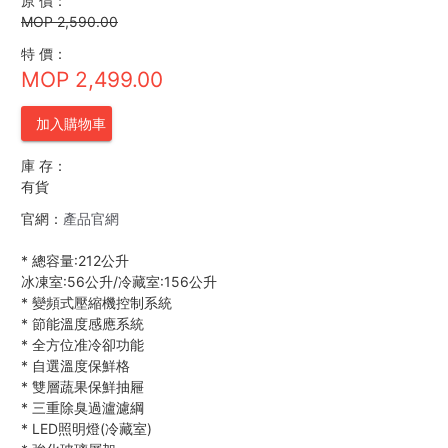
原 價：
MOP 2,590.00
特 價：
MOP 2,499.00
加入購物車
庫 存：
有貨
官網：
產品官網
*
總容量:212公升
冰凍室:56公升/冷藏室:156公升
*
變頻式壓縮機控制系統
*
節能溫度感應系統
*
全方位准冷卻功能
*
自選溫度保鮮格
*
雙層蔬果保鮮抽屜
*
三重除臭過瀘濾綱
*
LED照明燈(冷藏室)