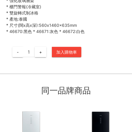
*
強化玻璃層架
*
櫃門警報(冷藏室)
*
雙旋轉式制冰格
*
產地:泰國
*
尺寸(闊x高x深):560x1460x635mm
*
46670:黑色
*
46671:灰色
*
46672:白色
-
+
加入購物車
同一品牌商品