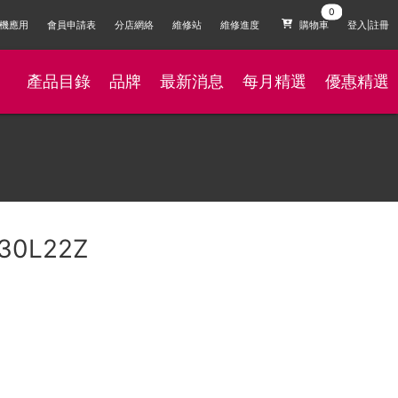
機應用
會員申請表
分店網絡
維修站
維修進度
購物車
登入|註冊
產品目錄
品牌
最新消息
每月精選
優惠精選
30L22Z