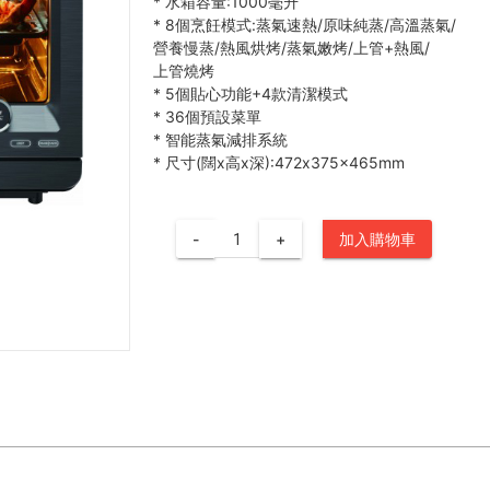
*
水箱容量:1000毫升
*
8個烹飪模式:蒸氣速熱/原味純蒸/高溫蒸氣/
營養慢蒸/熱風烘烤/蒸氣嫩烤/上管+熱風/
上管燒烤
*
5個貼心功能+4款清潔模式
*
36個預設菜單
*
智能蒸氣減排系統
*
尺寸(闊x高x深):472x375x465mm
-
+
加入購物車