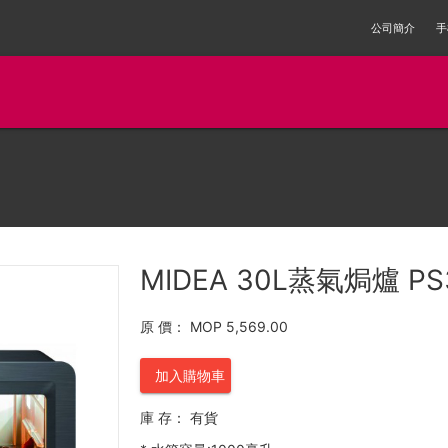
公司簡介
手
MIDEA 30L蒸氣焗爐 PS
原 價：
MOP 5,569.00
加入購物車
庫 存：
有貨