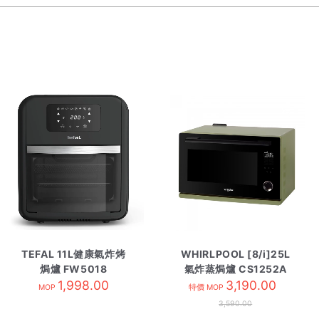
TEFAL 11L健康氣炸烤
WHIRLPOOL [8/i]25L
焗爐 FW5018
氣炸蒸焗爐 CS1252A
1,998.00
牛油果綠
3,190.00
MOP
特價 MOP
3,590.00