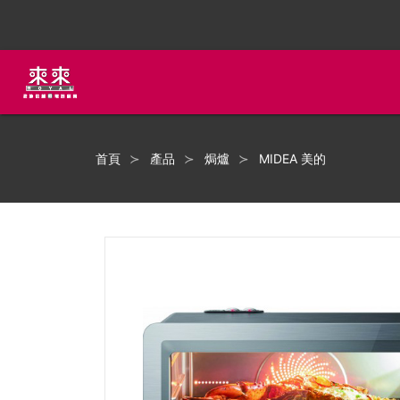
首頁
產品
焗爐
MIDEA 美的