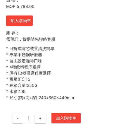
原 價：
MOP 5,788.00
加入購物車
庫 存：
需預訂，貨期請先聯絡客服
*
可拆式濾芯裝置清洗簡單
*
專業不銹鋼研磨器
*
自由設定咖啡口味
*
4種飲料程序選擇
*
備有13種研磨程度選擇
*
汞壓(巴):15
*
豆箱容量:250G
*
水箱:1.8L
*
尺寸(闊x高x深):240x360x440mm
-
+
加入購物車