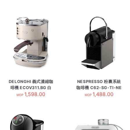
DELONGHI 義式濃縮咖
NESPRESSO 粉囊系統
啡機 ECOV311.BG 白
咖啡機 C62-SG-TI-NE
1,598.00
1,488.00
鈦
MOP
MOP