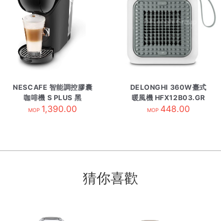
NESCAFE 智能調控膠囊
DELONGHI 360W臺式
咖啡機 S PLUS 黑
暖風機 HFX12B03.GR
1,390.00
448.00
綠
MOP
MOP
猜你喜歡