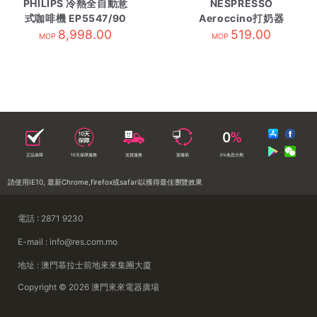
PHILIPS 冷熱全自動意
NESPRESSO
式咖啡機 EP5547/90
Aeroccino打奶器
8,998.00
3594-SG-RE紅
519.00
MOP
MOP
正品保障
10天保障服務
送貨服務
落樓易
0%免息分期
請使用IE10, 最新Chrome,firefox或safari以獲得最佳瀏覽效果
電話 : 2871 9230
E-mail : info@res.com.mo
地址 : 澳門慕拉士前地來來集團大廈
Copyright © 2026 澳門來來電器廣場