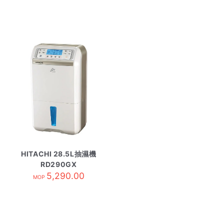
HITACHI 28.5L抽濕機
RD290GX
5,290.00
MOP