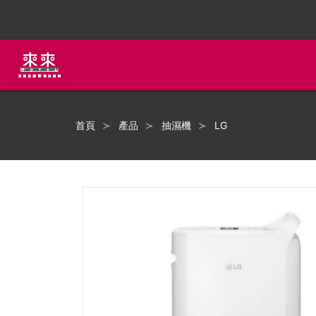
首頁
產品
抽濕機
LG