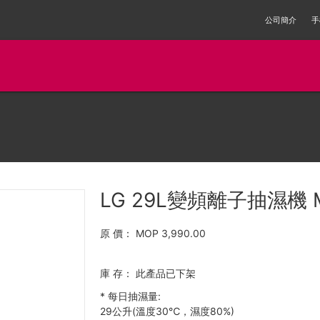
公司簡介
手
LG 29L變頻離子抽濕機 M
原 價：
MOP 3,990.00
庫 存：
此產品已下架
*
每日抽濕量:
29公升(溫度30℃，濕度80%)