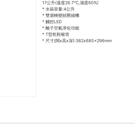
17公升(溫度26.7℃,濕度60%)
*
水箱容量:4公升
*
雙迴轉變頻壓縮機
*
觸控LED
*
離子空氣淨化功能
*
T型乾鞋喉管
*
尺寸(闊x高x深):382x685x296mm