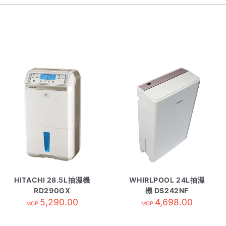
HITACHI 28.5L抽濕機
WHIRLPOOL 24L抽濕
RD290GX
機 DS242NF
5,290.00
4,698.00
MOP
MOP