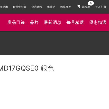
機應用
會員申請表
分店網絡
維修站
維修進度
購物車
登入|註冊
產品目錄
品牌
最新消息
每月精選
優惠精選
D17GQSE0 銀色