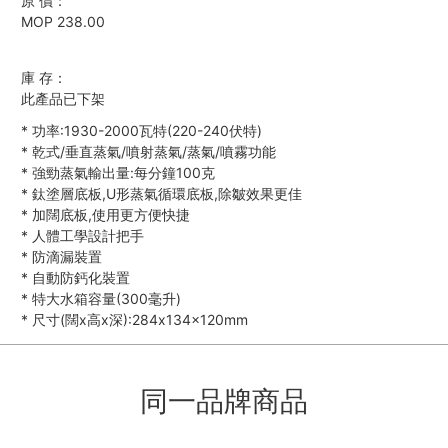
原 價：
MOP 238.00
庫 存：
此產品已下架
*
功率:1930-2000瓦特(220-240伏特)
*
乾式/垂直蒸氣/噴射蒸氣/蒸氣/噴霧功能
*
強勁蒸氣輸出量:每分鐘100克
*
鈦塗層底板,U形蒸氣循環底板,除皺效果更佳
*
加闊底板,使用更方便快捷
*
人體工學設計把手
*
防滴漏裝置
*
自動防鈣化裝置
*
特大水箱容量(300毫升)
*
尺寸(闊x高x深):284x134x120mm
同一品牌商品