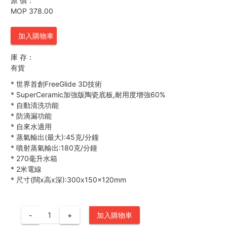
原 價：
MOP 378.00
加入購物車
庫 存：
有貨
*
世界首創FreeGlide 3D技術
*
SuperCeramic加強版陶瓷底板,耐用度增強60%
*
自動清洗功能
*
防滴漏功能
*
自來水適用
*
蒸氣輸出(最大):45克/分鐘
*
噴射蒸氣輸出:180克/分鐘
*
270毫升水箱
*
2米電線
*
尺寸(闊x高x深):300x150x120mm
-
+
加入購物車