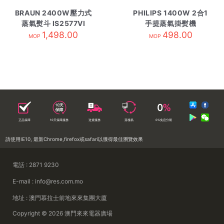
BRAUN 2400W壓力式
PHILIPS 1400W 2合1
蒸氣熨斗 IS2577VI
手提蒸氣掛熨機
1,498.00
STH5030/20 紫藍色
498.00
MOP
MOP
正品保障
10天保障服務
送貨服務
落樓易
0%免息分期
請使用IE10, 最新Chrome,firefox或safari以獲得最佳瀏覽效果
電話 : 2871 9230
E-mail : info@res.com.mo
地址 : 澳門慕拉士前地來來集團大廈
Copyright © 2026 澳門來來電器廣場