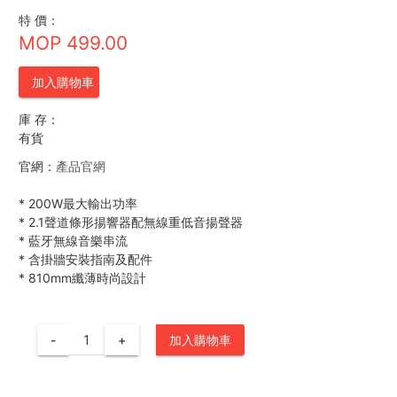
特 價：
MOP 499.00
加入購物車
庫 存：
有貨
官網：
產品官網
*
200W最大輸出功率
*
2.1聲道條形揚響器配無線重低音揚聲器
*
藍牙無線音樂串流
*
含掛牆安裝指南及配件
*
810mm纖薄時尚設計
-
+
加入購物車