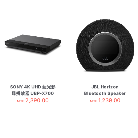
SONY 4K UHD 藍光影
JBL Horizon
碟播放器 UBP-X700
Bluetooth Speaker
2,390.00
1,239.00
Black
MOP
MOP