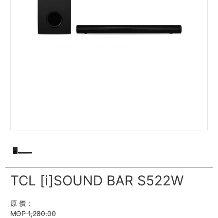
TCL [i]SOUND BAR S522W
原 價：
MOP 1,280.00