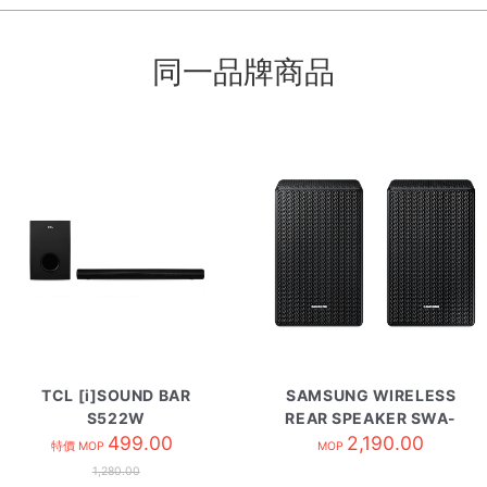
同一品牌商品
TCL [i]SOUND BAR
SAMSUNG WIRELESS
S522W
REAR SPEAKER SWA-
499.00
9500S/ZK
2,190.00
特價 MOP
MOP
1,280.00