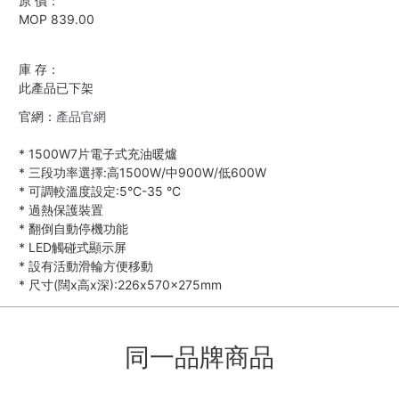
原 價：
MOP 839.00
庫 存：
此產品已下架
官網：
產品官網
*
1500W7片電子式充油暖爐
*
三段功率選擇:高1500W/中900W/低600W
*
可調較溫度設定:5°C-35 °C
*
過熱保護裝置
*
翻倒自動停機功能
*
LED觸碰式顯示屏
*
設有活動滑輪方便移動
*
尺寸(闊x高x深):226x570x275mm
同一品牌商品