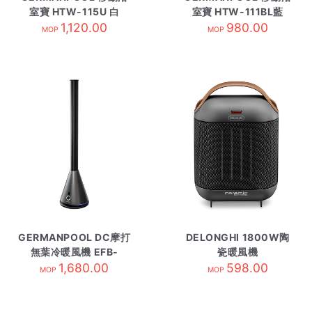
室寶 HTW-115U 白
室寶 HTW-111BL藍
1,120.00
980.00
MOP
MOP
GERMANPOOL DC摩打
DELONGHI 1800W陶
無葉冷暖風機 EFB-
瓷暖風機
1,680.00
326H
HFX30C18.AG 黑
598.00
MOP
MOP