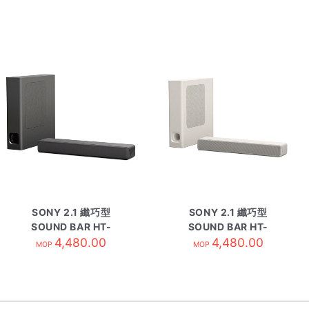
SONY 2.1 纖巧型
SONY 2.1 纖巧型
SOUND BAR HT-
SOUND BAR HT-
MT500 BK
4,480.00
MT500 WH
4,480.00
MOP
MOP