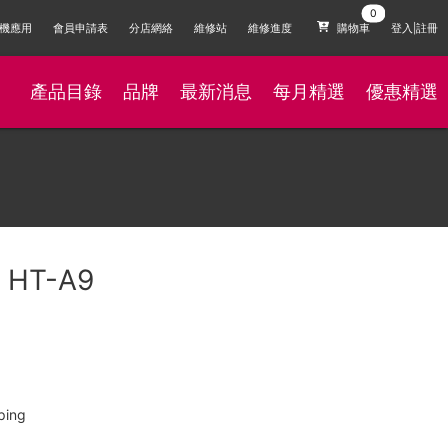
機應用
會員申請表
分店網絡
維修站
維修進度
購物車
登入|註冊
產品目錄
品牌
最新消息
每月精選
優惠精選
HT-A9
ing