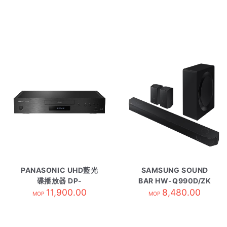
PANASONIC UHD藍光
SAMSUNG SOUND
碟播放器 DP-
BAR HW-Q990D/ZK
UB9000GH1
11,900.00
8,480.00
MOP
MOP