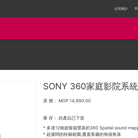
公司簡介
手
SONY 360家庭影院系統 
原 價：
MOP 14,990.00
庫 存：
此產品已下架
*
多達12個虛擬揚聲器的360 Spatial sound mapp
*
超廣闊的聆聽範圍,覆蓋客廳的每個角落