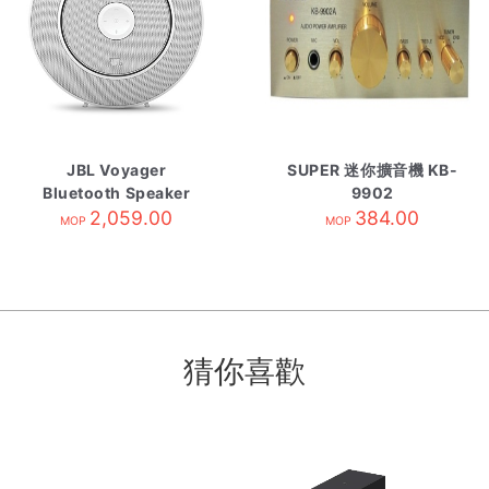
JBL Voyager
SUPER 迷你擴音機 KB-
Bluetooth Speaker
9902
2,059.00
White
384.00
MOP
MOP
猜你喜歡