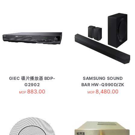
GIEC 碟片播放器 BDP-
SAMSUNG SOUND
G2902
BAR HW-Q990D/ZK
883.00
8,480.00
MOP
MOP