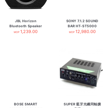
JBL Horizon
SONY 7.1.2 SOUND
Bluetooth Speaker
BAR HT-ST5000
1,239.00
Black
12,980.00
MOP
MOP
BOSE SMART
SUPER 藍牙光纖同軸擴