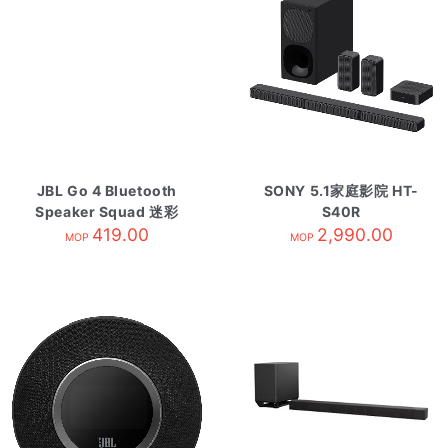
JBL Go 4 Bluetooth
SONY 5.1家庭影院 HT-
Speaker Squad 迷彩
S40R
419.00
2,990.00
MOP
MOP