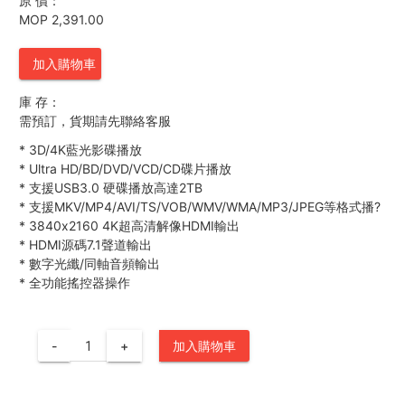
原 價：
MOP 2,391.00
加入購物車
庫 存：
需預訂，貨期請先聯絡客服
*
3D/4K藍光影碟播放
*
Ultra HD/BD/DVD/VCD/CD碟片播放
*
支援USB3.0 硬碟播放高達2TB
*
支援MKV/MP4/AVI/TS/VOB/WMV/WMA/MP3/JPEG等格式播?
*
3840x2160 4K超高清解像HDMI輸出
*
HDMI源碼7.1聲道輸出
*
數字光纖/同軸音頻輸出
*
全功能搖控器操作
-
+
加入購物車