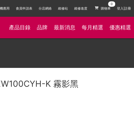
機應用
會員申請表
分店網絡
維修站
維修進度
購物車
登入|註冊
產品目錄
品牌
最新消息
每月精選
優惠精選
RZW100CYH-K 霧影黑