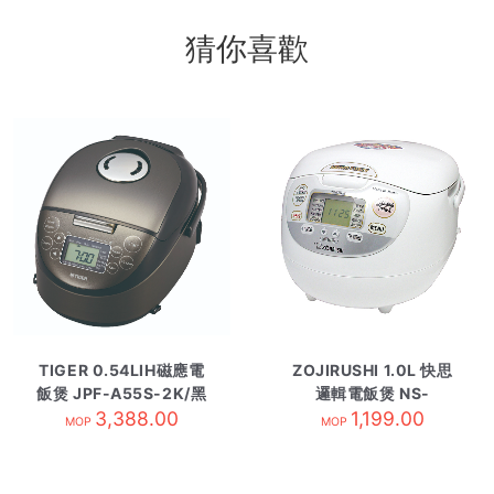
猜你喜歡
TIGER 0.54LIH磁應電
ZOJIRUSHI 1.0L 快思
飯煲 JPF-A55S-2K/黑
邏輯電飯煲 NS-
3,388.00
色
ZAQ10-WZ
1,199.00
MOP
MOP