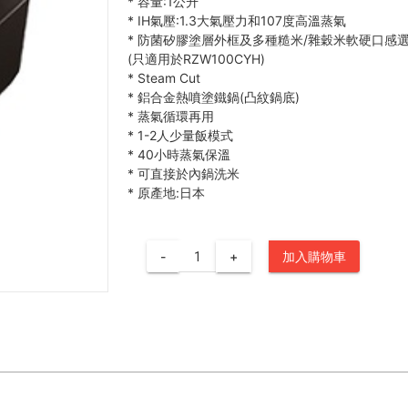
*
容量:1公升
*
IH氣壓:1.3大氣壓力和107度高溫蒸氣
*
防菌矽膠塗層外框及多種糙米/雜穀米軟硬口感
(只適用於RZW100CYH)
*
Steam Cut
*
鋁合金熱噴塗鐵鍋(凸紋鍋底)
*
蒸氣循環再用
*
1-2人少量飯模式
*
40小時蒸氣保溫
*
可直接於內鍋洗米
*
原產地:日本
-
+
加入購物車