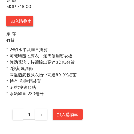
原 價：
MOP 748.00
加入購物車
庫 存：
有貨
*
2合1水平及垂直掛熨
*
可隨時隨地熨衣，無需使用熨衣板
*
強勁蒸汽，持續輸出高達32克/分鐘
*
2段蒸氣調節
*
高溫蒸氣殺滅衣物中高達99.9%細菌
*
特有1秒除鈣裝置
*
60秒快速預熱
*
水箱容量:230毫升
-
+
加入購物車