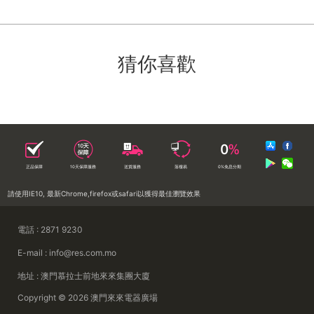
猜你喜歡
正品保障
10天保障服務
送貨服務
落樓易
0%免息分期
請使用IE10, 最新Chrome,firefox或safari以獲得最佳瀏覽效果
電話 : 2871 9230
E-mail : info@res.com.mo
地址 : 澳門慕拉士前地來來集團大廈
Copyright © 2026 澳門來來電器廣場