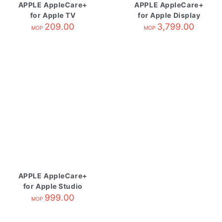
APPLE AppleCare+
APPLE AppleCare+
for Apple TV
for Apple Display
209.00
3,799.00
MOP
MOP
APPLE AppleCare+
for Apple Studio
Display
999.00
MOP