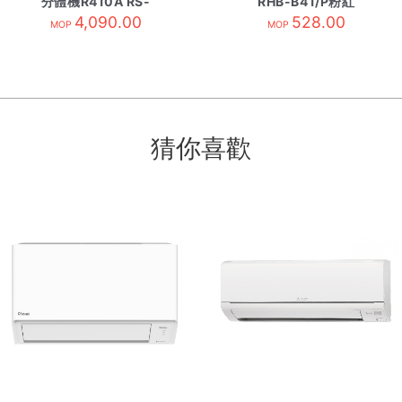
分體機R410A RS-
RHB-B41/P粉紅
YS9UK 內
4,090.00
528.00
MOP
MOP
猜你喜歡