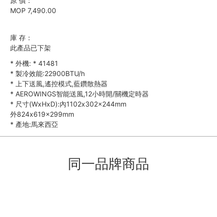
原 價：
MOP 7,490.00
庫 存：
此產品已下架
*
外機:
*
41481
*
製冷效能:22900BTU/h
*
上下送風,遙控模式,藍鑽散熱器
*
AEROWINGS智能送風,12小時開/關機定時器
*
尺寸(WxHxD):內1102x302x244mm
外824x619x299mm
*
產地:馬來西亞
同一品牌商品