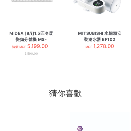
MIDEA [8/i]1.5匹冷暖
MITSUBISHI 水龍頭安
變頻分體機 MS-
裝濾水器 EF102
12HRF8E-內 R32
5,199.00
1,278.00
特價 MOP
MOP
5,590.00
猜你喜歡