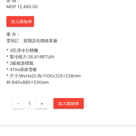
原 價：
MOP 12,490.00
加入購物車
庫 存：
需預訂，貨期請先聯絡客服
*
3匹淨冷分體機
*
製冷能力:26,614BTU/h
*
2級能源標籤
*
410a環保雪種
*
尺寸(WxHxD):內:1100x325x238mm
外:840x880x330mm
-
+
加入購物車