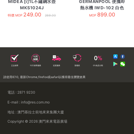
MIDEA [i]1L不繡綱水壺
GERMANPOOL 便攜即
MKS1024J
熱水機 IWD-102 白色
249.00
899.00
特價 MOP
269.00
MOP
正品保障
10天保障服務
送貨服務
落樓易
0%免息分期
請使用IE10, 最新Chrome,firefox或safari以獲得最佳瀏覽效果
電話 : 2871 9230
E-mail : info@res.com.mo
地址 : 澳門慕拉士前地來來集團大廈
Copyright © 2026 澳門來來電器廣場