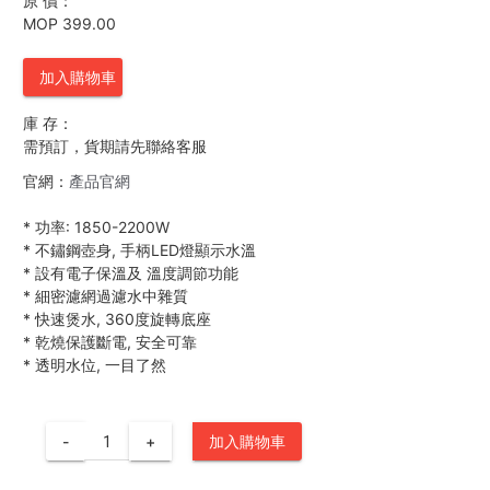
原 價：
MOP 399.00
加入購物車
庫 存：
需預訂，貨期請先聯絡客服
官網：
產品官網
*
功率: 1850-2200W
*
不鏽鋼壺身, 手柄LED燈顯示水溫
*
設有電子保溫及 溫度調節功能
*
細密濾網過濾水中雜質
*
快速煲水, 360度旋轉底座
*
乾燒保護斷電, 安全可靠
*
透明水位, 一目了然
-
+
加入購物車