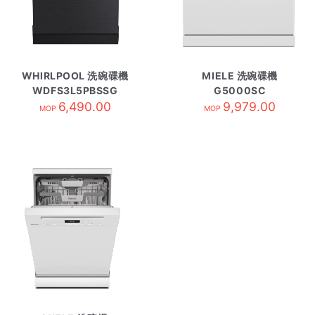
WHIRLPOOL 洗碗碟機
MIELE 洗碗碟機
WDFS3L5PBSSG
G5000SC
6,490.00
9,979.00
MOP
MOP