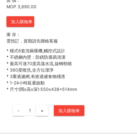
原 價：
MOP 3,690.00
加入購物車
庫 存：
需預訂，貨期請先聯絡客服
*
檯式6套洗碗碟機,觸控式設計
*
不銹鋼內壁：防銹防腐易清潔
*
最高可達70度高溫水流,旋轉勁噴
*
360度噴洗,全方位潔淨
*
3重過濾網,有效過濾食物殘渣
*
1-24小時延遲啟動
*
尺寸(闊x高x深):550x438x514mm
-
+
加入購物車