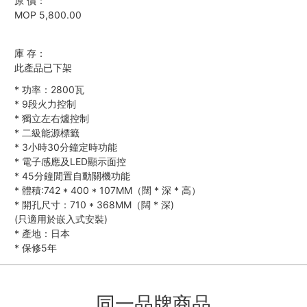
原 價：
MOP 5,800.00
庫 存：
此產品已下架
*
功率：2800瓦
*
9段火力控制
*
獨立左右爐控制
*
二級能源標籤
*
3小時30分鐘定時功能
*
電子感應及LED顯示面控
*
45分鐘閒置自動關機功能
*
體積:742
*
400
*
107MM（闊
*
深
*
高）
*
開孔尺寸：710
*
368MM（闊
*
深)
(只適用於嵌入式安裝)
*
產地：日本
*
保修5年
同一品牌商品