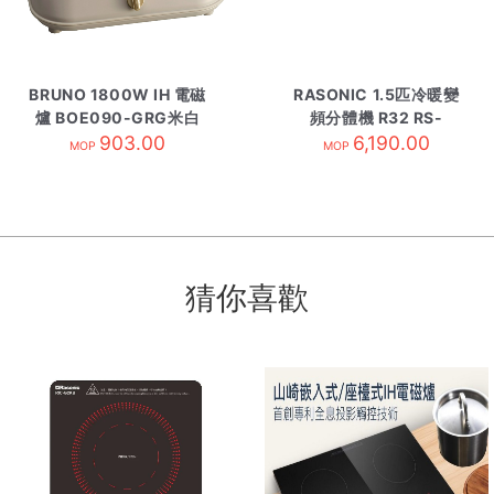
BRUNO 1800W IH 電磁
RASONIC 1.5匹冷暖變
爐 BOE090-GRG米白
頻分體機 R32 RS-
903.00
RZ12BK 內
6,190.00
MOP
MOP
猜你喜歡