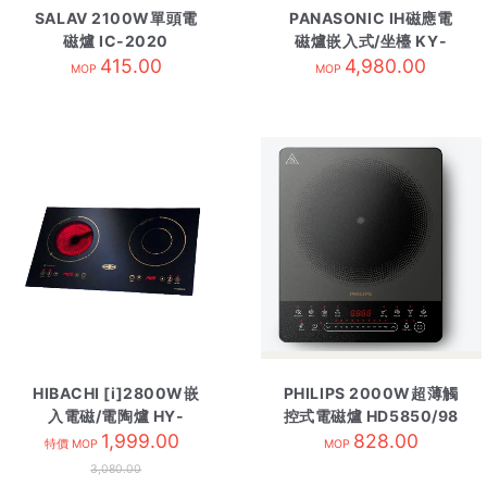
SALAV 2100W單頭電
PANASONIC IH磁應電
磁爐 IC-2020
磁爐嵌入式/坐檯 KY-
415.00
H1WZ70
4,980.00
MOP
MOP
HIBACHI [i]2800W嵌
PHILIPS 2000W超薄觸
入電磁/電陶爐 HY-
控式電磁爐 HD5850/98
2800CW/CS
1,999.00
828.00
特價 MOP
MOP
3,080.00