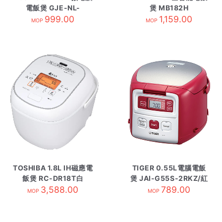
電飯煲 GJE-NL-
煲 MB182H
EAQ18-WA白
999.00
1,159.00
MOP
MOP
TOSHIBA 1.8L IH磁應電
TIGER 0.55L電腦電飯
飯煲 RC-DR18T白
煲 JAI-G55S-2RKZ/紅
3,588.00
789.00
色
MOP
MOP