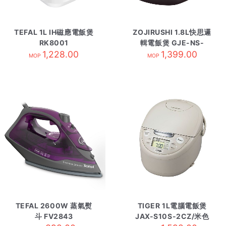
TEFAL 1L IH磁應電飯煲
ZOJIRUSHI 1.8L快思邏
RK8001
輯電飯煲 GJE-NS-
1,228.00
TSQ18-XJ
1,399.00
MOP
MOP
TEFAL 2600W 蒸氣熨
TIGER 1L電腦電飯煲
斗 FV2843
JAX-S10S-2CZ/米色