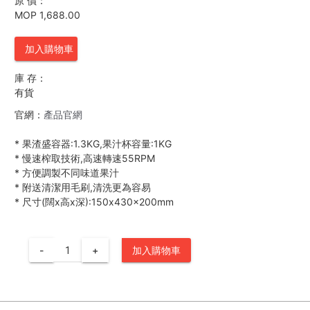
原 價：
MOP 1,688.00
加入購物車
庫 存：
有貨
官網：
產品官網
*
果渣盛容器:1.3KG,果汁杯容量:1KG
*
慢速榨取技術,高速轉速55RPM
*
方便調製不同味道果汁
*
附送清潔用毛刷,清洗更為容易
*
尺寸(闊x高x深):150x430x200mm
-
+
加入購物車