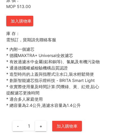
原 價：
MOP 513.00
加入購物車
庫 存：
需預訂，貨期請先聯絡客服
*
內附一個濾芯
*
德國MAXTRA+ Universal全效濾芯
*
有效過濾水中金屬(鉛和銅等)、氯氣及有機污染物
*
通過德國權威檢驗機構品質認證
*
造型時尚的上蓋與指壓式注水口,裝水輕鬆簡便
*
創新智能濾芯指示燈科技 - BRITA Smart Light
*
依實際使用量及時間計算:閃爍綠、黃、紅燈,貼心
提醒濾芯更換時間
*
適合多人家庭使用
*
總容量為2.4公升,過濾水容量為1.4公升
-
+
加入購物車