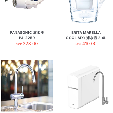
PANASONIC 濾水器
BRITA MARELLA
PJ-225R
COOL MX+濾水壺 2.4L
328.00
410.00
白色
MOP
MOP