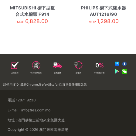
MITSUBISHI 櫥下型複
PHILIPS 櫥下式濾水器
合式水龍頭 F914
AUT1216/90
6,828.00
1,298.00
MOP
MOP
正品保障
10天保障服務
送貨服務
落樓易
0%免息分期
請使用IE10, 最新Chrome,firefox或safari以獲得最佳瀏覽效果
電話 : 2871 9230
E-mail : info@res.com.mo
地址 : 澳門慕拉士前地來來集團大廈
Copyright © 2026 澳門來來電器廣場