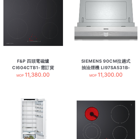
F&P 四頭電磁爐
SIEMENS 90CM拉趟式
CI604CTB1-需訂貨
抽油煙機 LI97SA531B-
11,380.00
11,300.00
需訂貨
MOP
MOP