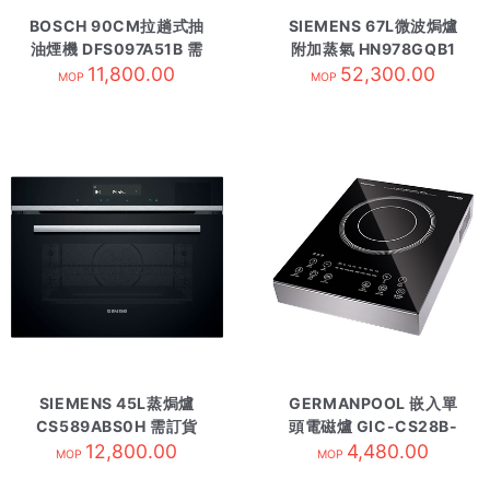
BOSCH 90CM拉趟式抽
SIEMENS 67L微波焗爐
油煙機 DFS097A51B 需
附加蒸氣 HN978GQB1
11,800.00
訂貨
52,300.00
需訂貨
MOP
MOP
SIEMENS 45L蒸焗爐
GERMANPOOL 嵌入單
CS589ABS0H 需訂貨
頭電磁爐 GIC-CS28B-
12,800.00
4,480.00
S
MOP
MOP