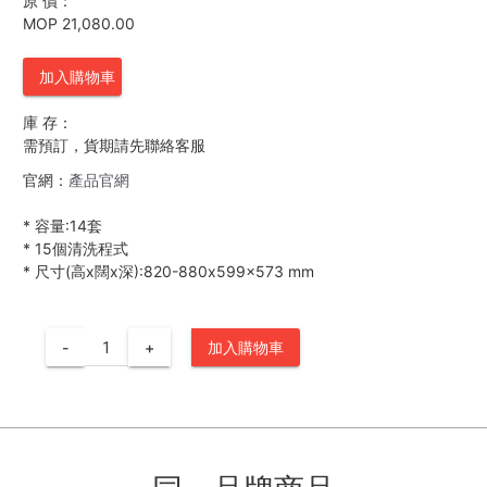
原 價：
MOP 21,080.00
加入購物車
庫 存：
需預訂，貨期請先聯絡客服
官網：
產品官網
*
容量:14套
*
15個清洗程式
*
尺寸(高x闊x深):820-880x599x573 mm
-
+
加入購物車