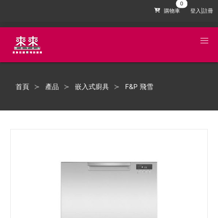
購物車
登入|註冊
首頁
產品
嵌入式廚具
F&P 飛雪