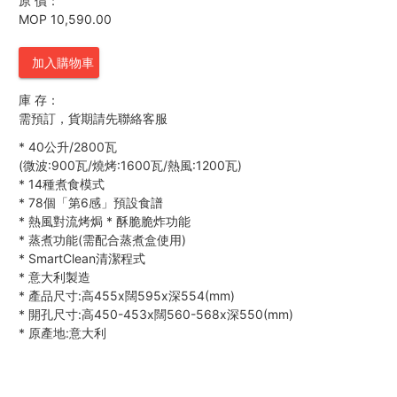
原 價：
MOP 10,590.00
加入購物車
庫 存：
需預訂，貨期請先聯絡客服
*
40公升/2800瓦
(微波:900瓦/燒烤:1600瓦/熱風:1200瓦)
*
14種煮食模式
*
78個「第6感」預設食譜
*
熱風對流烤焗
*
酥脆脆炸功能
*
蒸煮功能(需配合蒸煮盒使用)
*
SmartClean清潔程式
*
意大利製造
*
產品尺寸:高455x闊595x深554(mm)
*
開孔尺寸:高450-453x闊560-568x深550(mm)
*
原產地:意大利