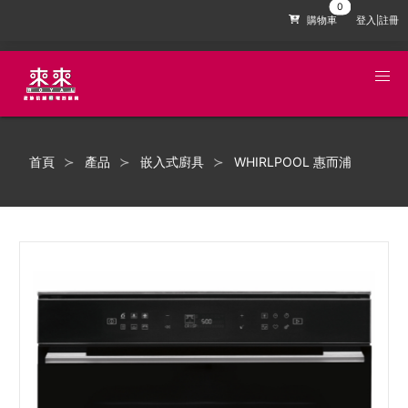
購物車
登入|註冊
首頁
產品
嵌入式廚具
WHIRLPOOL 惠而浦