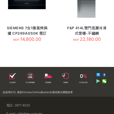
SIEMENS 7合1微蒸烤焗
F&P 414L雙門底層冷凍
爐 CP269AGS0K 需訂
式雪櫃-不鏽鋼
14,800.00
貨
E402BRXFD4 需訂貨
22,180.00
MOP
MOP
正品保障
10天保障服務
送貨服務
落樓易
0%免息分期
請使用IE10, 最新Chrome,firefox或safari以獲得最佳瀏覽效果
電話 : 2871 9230
E-mail : info@res.com.mo