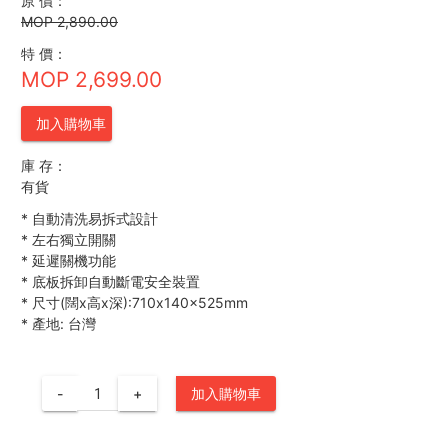
原 價：
MOP 2,890.00
特 價：
MOP 2,699.00
加入購物車
庫 存：
有貨
*
自動清洗易拆式設計
*
左右獨立開關
*
延遲關機功能
*
底板拆卸自動斷電安全裝置
*
尺寸(闊x高x深):710x140x525mm
*
產地: 台灣
-
+
加入購物車