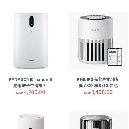
PANASONIC nanoe X
PHILIPS 智能空氣清新
納米離子空清機 F-
機 AC0950/10 白色
PXT70H白
4,780.00
1,498.00
MOP
MOP