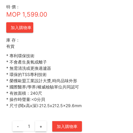
特 價：
MOP 1,599.00
加入購物車
庫 存：
有貨
*
專利環保技術
*
不會產生臭氧或離子
*
無需清洗或更換過瀘器
*
環保的TSS專利技術
*
榮獲歐盟工業設計大獎,時尚品味外形
*
國際醫界/學界/權威檢驗單位共同認可
*
有效面積：240尺
*
操作時聲量:<0分貝
*
尺寸(闊x高x深):212.5x212.5x29.6mm
-
+
加入購物車