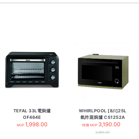
TEFAL 33L電焗爐
WHIRLPOOL [8/i]25L
OF464E
氣炸蒸焗爐 CS1252A
1,998.00
牛油果綠
3,190.00
MOP
特價 MOP
3,590.00