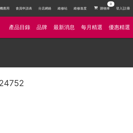
機應用
會員申請表
分店網絡
維修站
維修進度
購物車
登入|註冊
產品目錄
品牌
最新消息
每月精選
優惠精選
24752