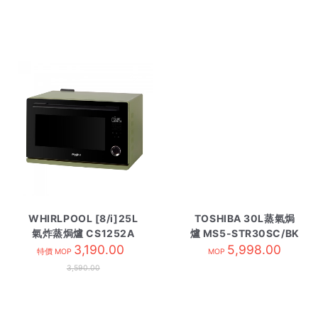
WHIRLPOOL [8/i]25L
TOSHIBA 30L蒸氣焗
氣炸蒸焗爐 CS1252A
爐 MS5-STR30SC/BK
牛油果綠
3,190.00
5,998.00
特價 MOP
MOP
3,590.00