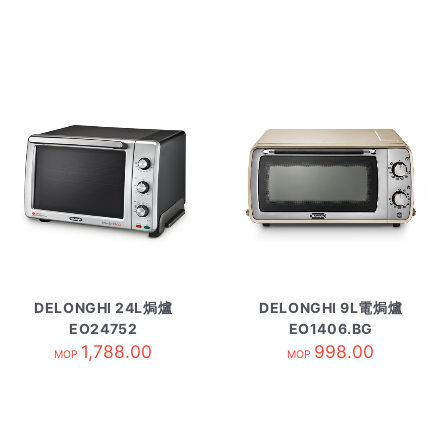
DELONGHI 24L焗爐
DELONGHI 9L電焗爐
EO24752
EO1406.BG
1,788.00
998.00
MOP
MOP