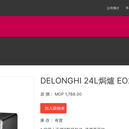
公司簡介
手
DELONGHI 24L焗爐 EO
原 價：
MOP 1,788.00
加入購物車
庫 存：
有貨