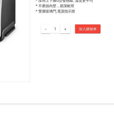
*
採用上下層G型發熱線, 溫度更平均
*
不磨損內壁，易潔耐用
*
雙層玻璃門,電源指示燈
-
+
加入購物車