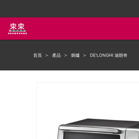
首頁
產品
焗爐
DE'LONGHI 迪朗奇