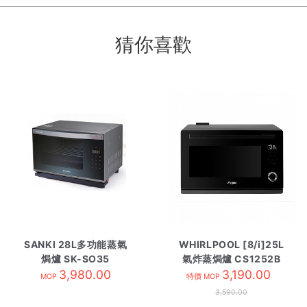
猜你喜歡
SANKI 28L多功能蒸氣
WHIRLPOOL [8/i]25L
焗爐 SK-SO35
氣炸蒸焗爐 CS1252B
3,980.00
黑色
3,190.00
MOP
特價 MOP
3,590.00