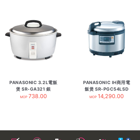
PANASONIC 3.2L電飯
PANASONIC IH商用電
煲 SR-GA321 銀
飯煲 SR-PGC54LSD
738.00
14,290.00
MOP
MOP