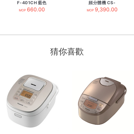
F-401CH 藍色
頻分體機 CS-
660.00
YU18BKA-R32 內
9,390.00
MOP
MOP
猜你喜歡