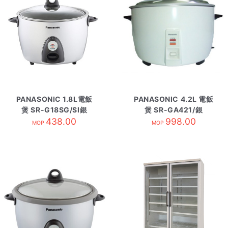
PANASONIC 1.8L電飯
PANASONIC 4.2L 電飯
煲 SR-G18SG/SI銀
煲 SR-GA421/銀
438.00
998.00
MOP
MOP