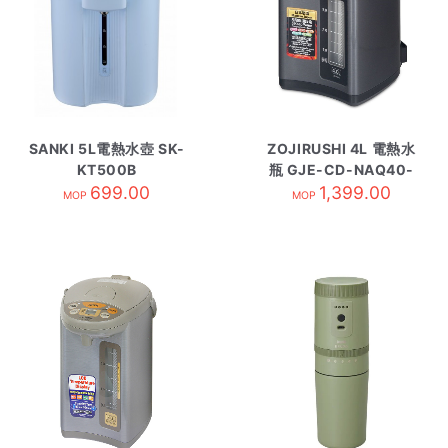
SANKI 5L電熱水壺 SK-
ZOJIRUSHI 4L 電熱水
KT500B
瓶 GJE-CD-NAQ40-
699.00
1,399.00
BM
MOP
MOP