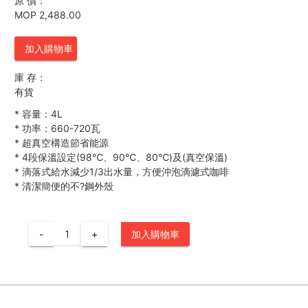
原 價：
MOP 2,488.00
加入購物車
庫 存：
有貨
*
容量：4L
*
功率：660-720瓦
*
超真空構造節省能源
*
4段保溫設定(98℃、90℃、80℃)及(真空保溫)
*
滴落式給水減少1/3出水量，方便沖泡滴濾式咖啡
*
清潔簡便的不?鋼外殼
-
+
加入購物車