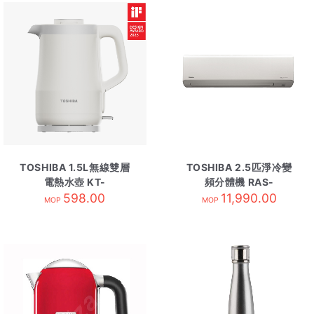
TOSHIBA 1.5L無線雙層
TOSHIBA 2.5匹淨冷變
電熱水壺 KT-
頻分體機 RAS-
15DRTHK/W
598.00
24N3KCV-內R410A
11,990.00
MOP
MOP