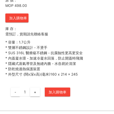
原 價：
MOP 498.00
加入購物車
庫 存：
需預訂，貨期請先聯絡客服
*
容量：1.7公升
*
雙層不銹鋼設計 - 不燙手
*
SUS 316L 醫療級不銹鋼 - 抗腐蝕性更高更安全
*
內蓋凝水環 - 加速冷凝水回落，防止開蓋時飛濺
*
隱藏式蒸氣導管及無縫內膽 - 水壺易於清潔
*
防乾燒過熱保護裝置
*
外型尺寸 (闊x深x高)(毫米)160 x 214 x 245
-
+
加入購物車