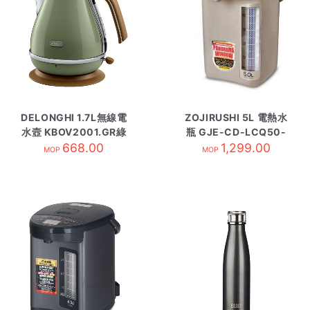
DELONGHI 1.7L無線電
ZOJIRUSHI 5L 電熱水
水壼 KBOV2001.GR綠
瓶 GJE-CD-LCQ50-
668.00
TK 啡色
1,299.00
MOP
MOP