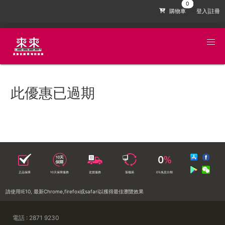
購物車
登入|註冊
此優惠已過期
正品保障
10天保障服務
送貨服務
落樓易
0%免息分期
請使用IE10, 最新Chrome,firefox或safari以獲得最佳瀏覽效果
電話 : 2871 9230