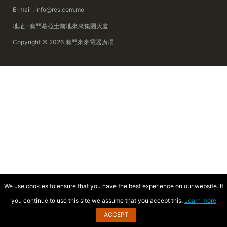
E-mail : info@res.com.mo
地址 : 澳門慕拉士前地來來集團大廈
Copyright © 2026 澳門來來電器廣場
We use cookies to ensure that you have the best experience on our website. If
you continue to use this site we assume that you accept this.
Learn more
ACCEPT