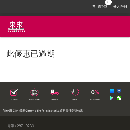
購物車
登入|註冊
此優惠已過期
正品保障
10天保障服務
送貨服務
落樓易
0%免息分期
請使用IE10, 最新Chrome,firefox或safari以獲得最佳瀏覽效果
電話 : 2871 9230