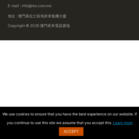
E-mail : info@res.com.mo
地址 : 澳門慕拉士前地來來集團大廈
Copyright © 2026 澳門來來電器廣場
We use cookies to ensure that you have the best experience on our website. If
you continue to use this site we assume that you accept this.
Learn more
ACCEPT