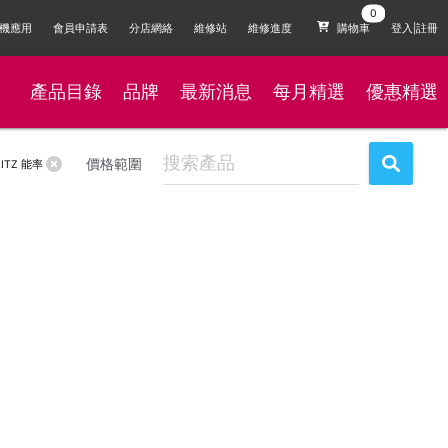
機應用
會員申請表
分店網絡
維修站
維修進度
購物車
登入|註冊
產品目錄
品牌
最新消息
每月精選
優惠精選
價格範圍
ITZ 能率