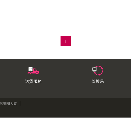
1
送貨服務
落樓易
來來集團大廈