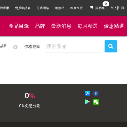
機應用
會員申請表
分店網絡
維修站
維修進度
購物車
登入|註冊
產品目錄
品牌
最新消息
每月精選
優惠精選
品牌：
價格範圍
0%免息分期