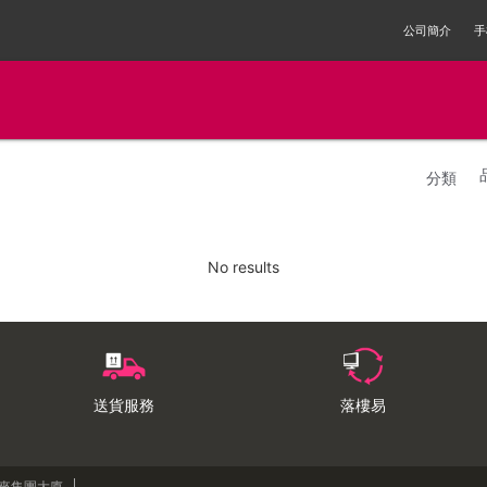
公司簡介
手
分類
No results
送貨服務
落樓易
來來集團大廈