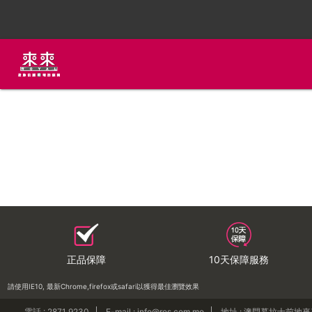
正品保障
10天保障服務
請使用IE10, 最新Chrome,firefox或safari以獲得最佳瀏覽效果
電話 : 2871 9230
E-mail : info@res.com.mo
地址 : 澳門慕拉士前地