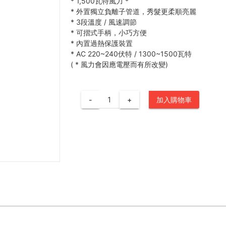
*
1,500瓦特風力
*
*
外置獨立負離子管道，秀髮更柔順亮麗
*
3段溫度 / 風速調節
*
可摺式手柄，小巧方便
*
內置過熱保護裝置
*
AC 220~240伏特 / 1300~1500瓦特
(
*
風力會因應電壓而有所改變)
-
+
加入購物車