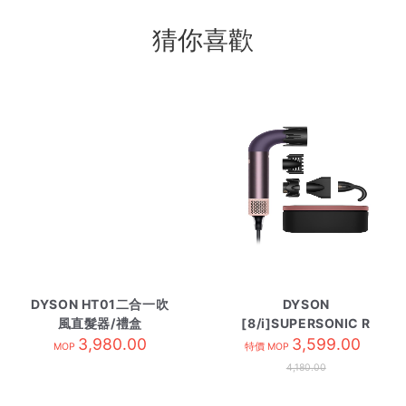
猜你喜歡
DYSON HT01二合一吹
DYSON
風直髮器/禮盒
[8/i]SUPERSONIC R
Airstrait 珊瑚莓
3,980.00
風筒 HD17 T1/T2 綱曜
3,599.00
MOP
特價 MOP
紫
4,180.00