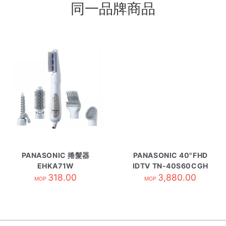
同一品牌商品
PANASONIC 捲髮器
PANASONIC 40"FHD
EHKA71W
IDTV TN-40S60CGH
318.00
3,880.00
MOP
MOP