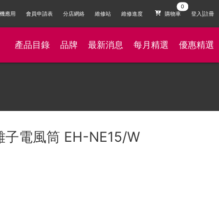
機應用
會員申請表
分店網絡
維修站
維修進度
購物車
登入|註冊
產品目錄
品牌
最新消息
每月精選
優惠精選
離子電風筒 EH-NE15/W