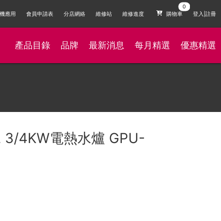
機應用
會員申請表
分店網絡
維修站
維修進度
購物車
登入|註冊
產品目錄
品牌
最新消息
每月精選
優惠精選
5L 3/4KW電熱水爐 GPU-