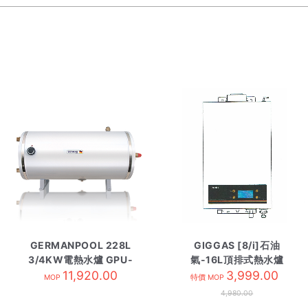
GERMANPOOL 228L
GIGGAS [8/i]石油
3/4KW電熱水爐 GPU-
氣-16L頂排式熱水爐
11,920.00
60 圓型
GIW-16UPBMW
3,999.00
MOP
特價 MOP
4,980.00