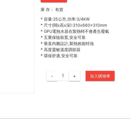
庫 存：
有貨
*
容量:25公升,功率:3/4KW
*
尺寸(闊x高x深):310x660x310mm
*
GPU電熱水器在製熱時不會產生廢氣
*
五重保險裝置,安全可靠
*
垂直內膽設計,製熱效能特強
*
高度靈敏溫度調節器
*
環保舒適,安全可靠
-
+
加入購物車