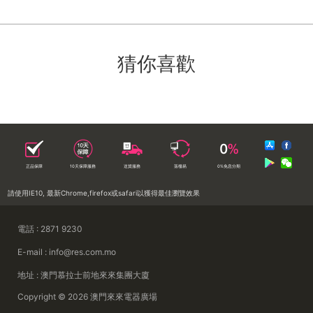
猜你喜歡
正品保障
10天保障服務
送貨服務
落樓易
0%免息分期
請使用IE10, 最新Chrome,firefox或safari以獲得最佳瀏覽效果
電話 : 2871 9230
E-mail : info@res.com.mo
地址 : 澳門慕拉士前地來來集團大廈
Copyright © 2026 澳門來來電器廣場