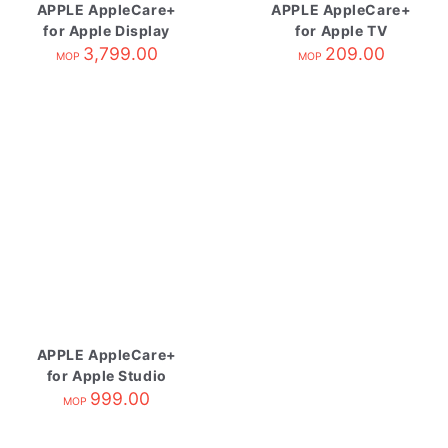
APPLE AppleCare+
APPLE AppleCare+
for Apple Display
for Apple TV
3,799.00
209.00
MOP
MOP
APPLE AppleCare+
for Apple Studio
Display
999.00
MOP