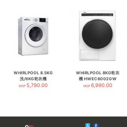
WHIRLPOOL 8.5KG
WHIRLPOOL 8KG乾衣
洗/6KG乾衣機
機 HWEC8002GW
WRAL856411
5,790.00
6,990.00
MOP
MOP