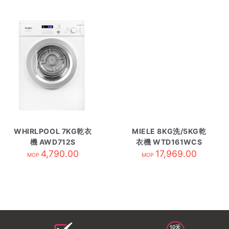
WHIRLPOOL 7KG乾衣
MIELE 8KG洗/5KG乾
機 AWD712S
衣機 WTD161WCS
4,790.00
17,969.00
MOP
MOP