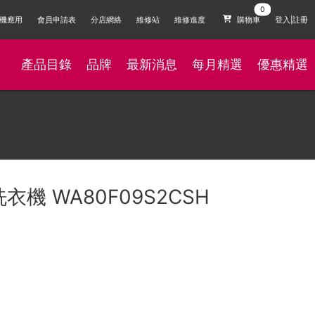
機應用
會員申請表
分店網絡
維修站
維修進度
購物車
登入|註冊
產品目錄
品牌
最新消息
每月精選
優惠精選
衣機 WA80F09S2CSH