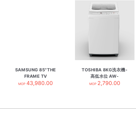
SAMSUNG 85"THE
TOSHIBA 8KG洗衣機-
FRAME TV
高低水位 AW-
QA85LS03HWJXZK
43,980.00
Q901BPH
2,790.00
MOP
MOP