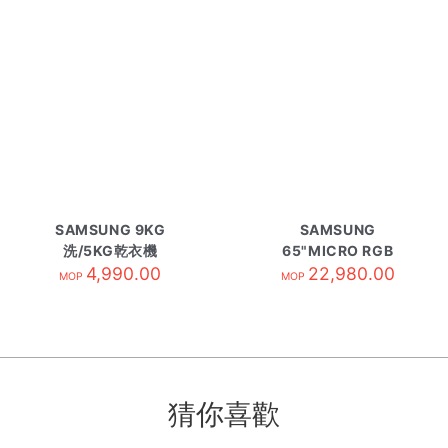
SAMSUNG 9KG
SAMSUNG
洗/5KG乾衣機
65"MICRO RGB
WD90DG6G94BKSH
4,990.00
SMART TV
22,980.00
MOP
MOP
白
MRA65R85HAJXZK
猜你喜歡