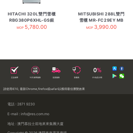
HITACHI 320L雙門雪櫃
MITSUBISHI 288L雙門
RBG380P6XHL-GS銀
雪櫃 MR-FC29EY MB
5,780.00
玻璃
3,990.00
霧黑
MOP
MOP
正品保障
10天保障服務
送貨服務
落樓易
0%免息分期
請使用IE10, 最新Chrome,firefox或safari以獲得最佳瀏覽效果
電話 : 2871 9230
E-mail : info@res.com.mo
地址 : 澳門慕拉士前地來來集團大廈
Copyright © 2026 澳門來來電器廣場