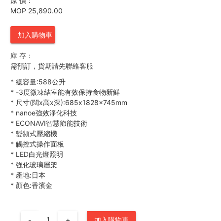
原 價：
MOP 25,890.00
加入購物車
庫 存：
需預訂，貨期請先聯絡客服
*
總容量:588公升
*
-3度微凍結室能有效保持食物新鮮
*
尺寸(闊x高x深):685x1828x745mm
*
nanoe強效淨化科技
*
ECONAVI智慧節能技術
*
變頻式壓縮機
*
觸控式操作面板
*
LED白光燈照明
*
強化玻璃層架
*
產地:日本
*
顏色:香濱金
-
+
加入購物車