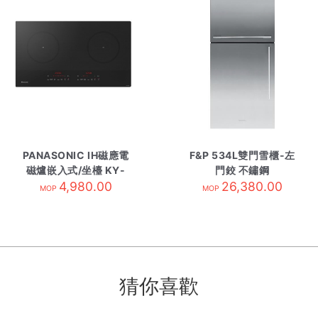
PANASONIC IH磁應電
F&P 534L雙門雪櫃-左
磁爐嵌入式/坐檯 KY-
門鉸 不鏽鋼
H1WZ70
4,980.00
RF522WDLX4 需訂貨
26,380.00
MOP
MOP
猜你喜歡