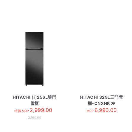
HITACHI [i]256L雙門
HITACHI 329L三門雪
雪櫃
櫃-CNXHK 左
HRTN5275MFXHK 炫
2,999.00
HR3N6404EAL繡綱香
6,990.00
特價 MOP
MOP
鋼灰
濱
3,190.00