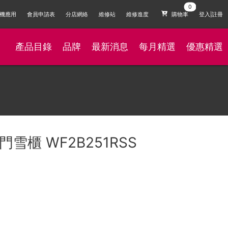
機應用
會員申請表
分店網絡
維修站
維修進度
購物車
登入|註冊
產品目錄
品牌
最新消息
每月精選
優惠精選
雙門雪櫃 WF2B251RSS