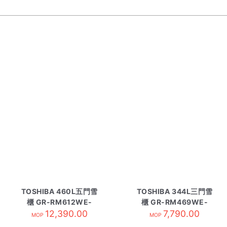
TOSHIBA 460L五門雪
TOSHIBA 344L三門雪
櫃 GR-RM612WE-
櫃 GR-RM469WE-
12,390.00
PGA
7,790.00
PGA
MOP
MOP