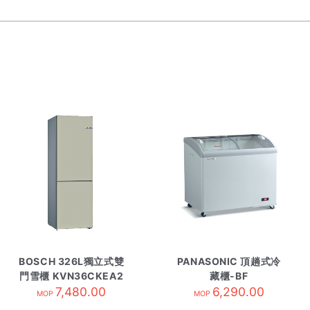
BOSCH 326L獨立式雙
PANASONIC 頂趟式冷
門雪櫃 KVN36CKEA2
藏櫃-BF
7,480.00
香濱金
6,290.00
MOP
MOP