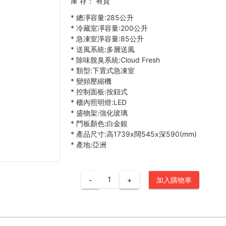
庫 存：
有貨
*
總凈容量:285公升
*
冷藏室凈容量:200公升
*
急凍室淨容量:85公升
*
送風系統:多層送風
*
除味脫臭系統:Cloud Fresh
*
類型:下置式急凍室
*
變頻壓縮機
*
控制面板:按鈕式
*
櫃內照明燈:LED
*
盛物架:強化玻璃
*
門板顏色:白金銀
*
產品尺寸:高1739x闊545x深590(mm)
*
產地:亞洲
-
+
加入購物車