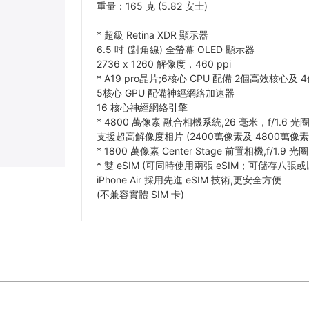
重量：165 克 (5.82 安士)
*
超級 Retina XDR 顯示器
6.5 吋 (對角線) 全螢幕 OLED 顯示器
2736 x 1260 解像度，460 ppi
*
A19 pro晶片;6核心 CPU 配備 2個高效核心及 
5核心 GPU 配備神經網絡加速器
16 核心神經網絡引擎
*
4800 萬像素 融合相機系統,26 毫米，f/1.6 光
支援超高解像度相片 (2400萬像素及 4800萬像素
*
1800 萬像素 Center Stage 前置相機,f/1.9 光圈
*
雙 eSIM (可同時使用兩張 eSIM；可儲存八張
iPhone Air 採用先進 eSIM 技術,更安全方便
(不兼容實體 SIM 卡)