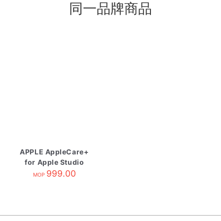
同一品牌商品
APPLE AppleCare+
for Apple Studio
Display
999.00
MOP