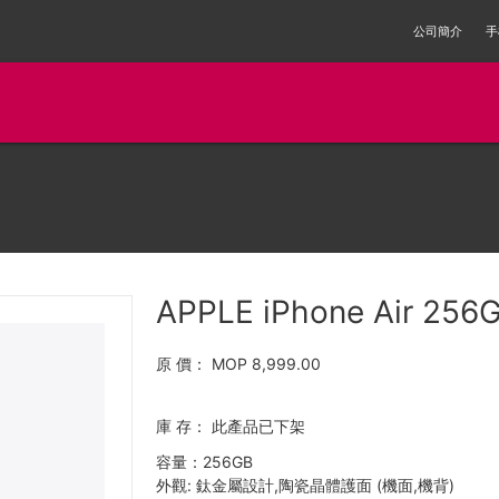
公司簡介
手
APPLE iPhone Air 256
原 價：
MOP 8,999.00
庫 存：
此產品已下架
容量：256GB
外觀: 鈦金屬設計,陶瓷晶體護面 (機面,機背)