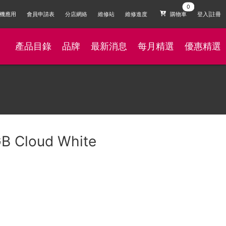
機應用
會員申請表
分店網絡
維修站
維修進度
購物車
登入|註冊
產品目錄
品牌
最新消息
每月精選
優惠精選
GB Cloud White