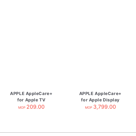
APPLE AppleCare+
APPLE AppleCare+
for Apple TV
for Apple Display
209.00
3,799.00
MOP
MOP