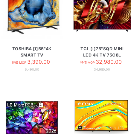
TOSHIBA [i]55"4K
TCL [i]75"SQD MINI
SMART TV
LED 4K TV 75C8L
55C350NK
3,390.00
32,980.00
特價 MOP
特價 MOP
6,490.00
34,980.00