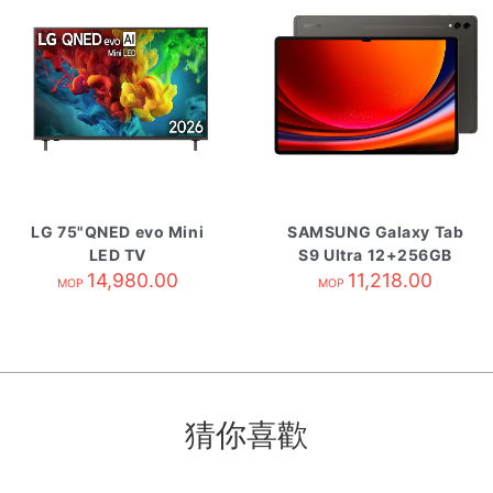
LG 75"QNED evo Mini
SAMSUNG Galaxy Tab
LED TV
S9 Ultra 12+256GB
75QNED82BCA
14,980.00
5G 炭灰黑
11,218.00
MOP
MOP
猜你喜歡