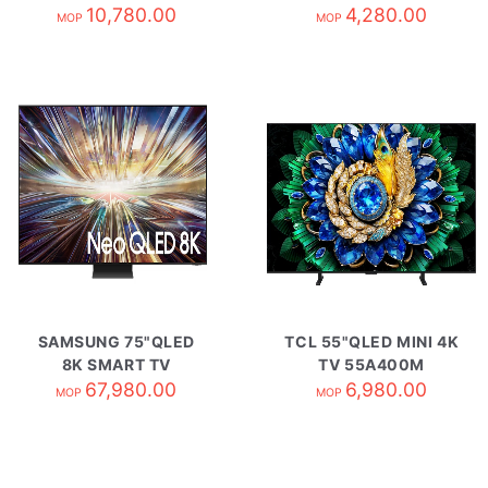
QA43LS01BAJXZK
10,780.00
QA32LS03CBJXZK
4,280.00
MOP
MOP
SAMSUNG 75"QLED
TCL 55"QLED MINI 4K
8K SMART TV
TV 55A400M
QA75QN800DJXZK
67,980.00
6,980.00
MOP
MOP