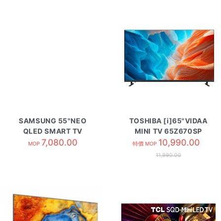
SAMSUNG 55"NEO
TOSHIBA [i]65"VIDAA
QLED SMART TV
MINI TV 65Z670SP
QA55QN70HAJXZK
7,080.00
10,990.00
MOP
特價 MOP
11,990.00