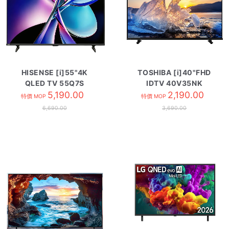
HISENSE [i]55"4K
TOSHIBA [i]40"FHD
QLED TV 55Q7S
IDTV 40V35NK
5,190.00
2,190.00
特價 MOP
特價 MOP
6,690.00
3,690.00