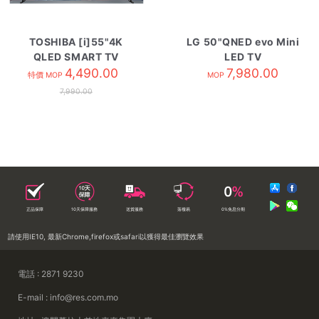
TOSHIBA [i]55"4K
LG 50"QNED evo Mini
QLED SMART TV
LED TV
55M550NK
4,490.00
50QNED85BCA
7,980.00
特價 MOP
MOP
7,990.00
正品保障
10天保障服務
送貨服務
落樓易
0%免息分期
請使用IE10, 最新Chrome,firefox或safari以獲得最佳瀏覽效果
電話 : 2871 9230
E-mail : info@res.com.mo