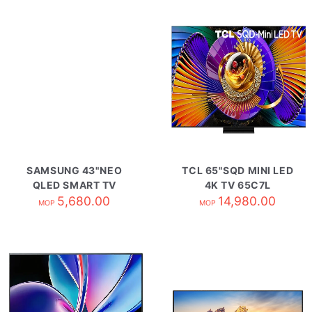
SAMSUNG 43"NEO
TCL 65"SQD MINI LED
QLED SMART TV
4K TV 65C7L
QA43QN70HAJXZK
5,680.00
14,980.00
MOP
MOP