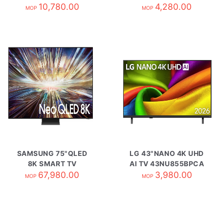
QA43LS01BAJXZK
10,780.00
QA32LS03CBJXZK
4,280.00
MOP
MOP
SAMSUNG 75"QLED
LG 43"NANO 4K UHD
8K SMART TV
AI TV 43NU855BPCA
QA75QN800DJXZK
67,980.00
3,980.00
MOP
MOP