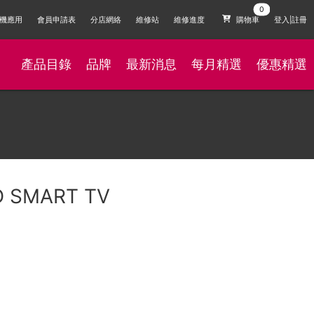
機應用
會員申請表
分店網絡
維修站
維修進度
購物車
登入|註冊
產品目錄
品牌
最新消息
每月精選
優惠精選
D SMART TV