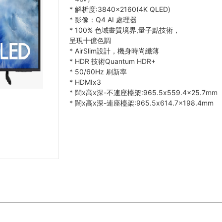
*
解析度:3840×2160(4K QLED)
*
影像：Q4 AI 處理器
*
100% 色域畫質境界,量子點技術，
呈現十億色調
*
AirSlim設計，機身時尚纖薄
*
HDR 技術Quantum HDR+
*
50/60Hz 刷新率
*
HDMIx3
*
闊x高x深-不連座檯架:965.5x559.4x25.7mm
*
闊x高x深-連座檯架:965.5x614.7x198.4mm