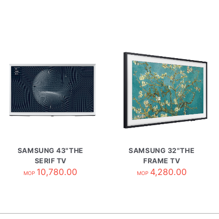
SAMSUNG 43"THE
SAMSUNG 32"THE
SERIF TV
FRAME TV
QA43LS01BAJXZK
10,780.00
QA32LS03CBJXZK
4,280.00
MOP
MOP