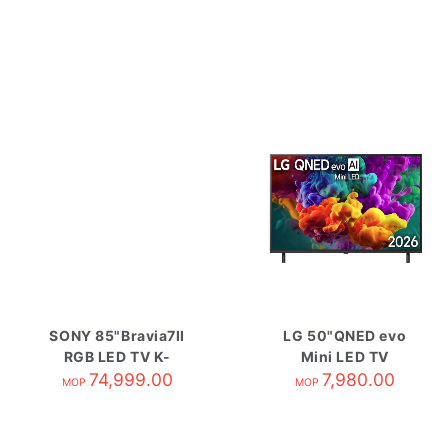
SONY 85"Bravia7II
LG 50"QNED evo
RGB LED TV K-
Mini LED TV
85XR70M2
74,999.00
50QNED85BCA
7,980.00
MOP
MOP