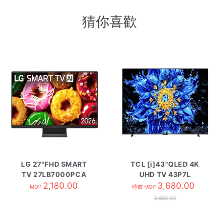
猜你喜歡
LG 27"FHD SMART
TCL [i]43"QLED 4K
TV 27LB7000PCA
UHD TV 43P7L
2,180.00
3,680.00
MOP
特價 MOP
3,880.00