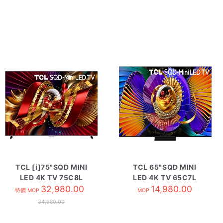
TCL [i]75"SQD MINI
TCL 65"SQD MINI
LED 4K TV 75C8L
LED 4K TV 65C7L
32,980.00
14,980.00
特價 MOP
MOP
34,980.00