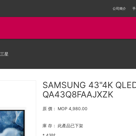
公司簡介
手
 三星
SAMSUNG 43"4K QLE
QA43Q8FAAJXZK
原 價：
MOP 4,980.00
庫 存：
此產品已下架
*
43吋