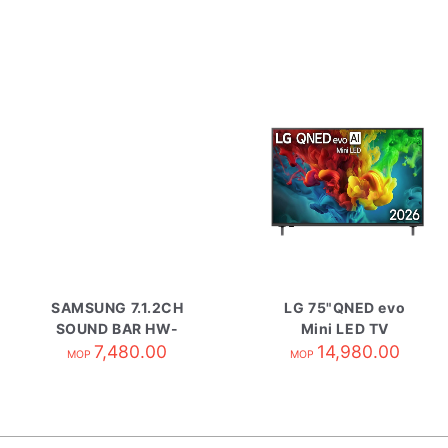
SAMSUNG 7.1.2CH
LG 75"QNED evo
SOUND BAR HW-
Mini LED TV
QS90H/ZK
7,480.00
75QNED82BCA
14,980.00
MOP
MOP