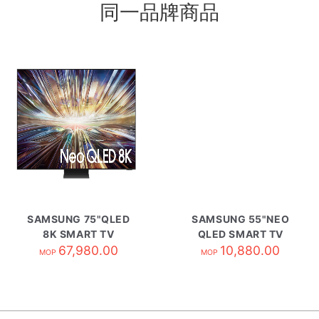
同一品牌商品
SAMSUNG 75"QLED
SAMSUNG 55"NEO
8K SMART TV
QLED SMART TV
QA75QN800DJXZK
67,980.00
QA55QN80HAJXZK
10,880.00
MOP
MOP