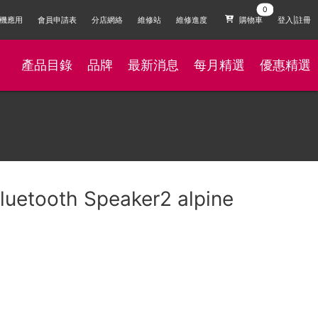
機應用
會員申請表
分店網絡
維修站
維修進度
購物車
登入|註冊
產品目錄
品牌
最新消息
每月精選
優惠精選
luetooth Speaker2 alpine