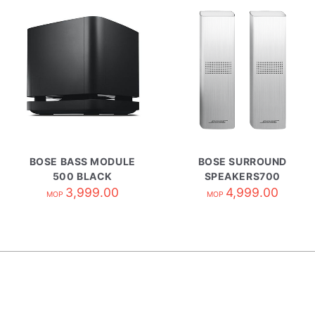
BOSE BASS MODULE
BOSE SURROUND
500 BLACK
SPEAKERS700
3,999.00
WHITE
4,999.00
MOP
MOP