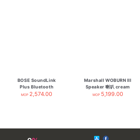
BOSE SoundLink
Marshall WOBURN III
Plus Bluetooth
Speaker 喇叭 cream
Speaker black
2,574.00
5,199.00
MOP
MOP