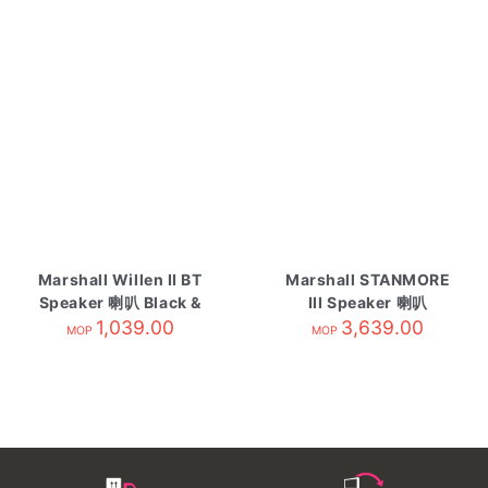
Marshall Willen II BT
Marshall STANMORE
Speaker 喇叭 Black &
III Speaker 喇叭
1,039.00
Brass
3,639.00
Brown
MOP
MOP