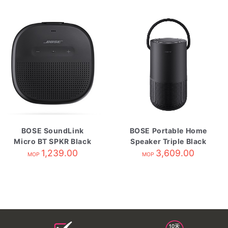
BOSE SoundLink
BOSE Portable Home
Micro BT SPKR Black
Speaker Triple Black
A/B/K板1有陳列架
1,239.00
3,609.00
MOP
MOP