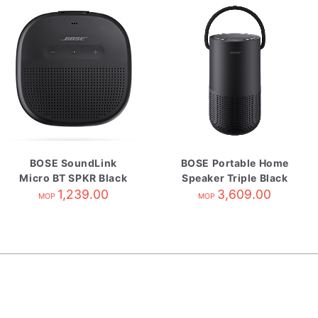
BOSE SoundLink
BOSE Portable Home
Micro BT SPKR Black
Speaker Triple Black
A/B/K板1有陳列架
1,239.00
3,609.00
MOP
MOP