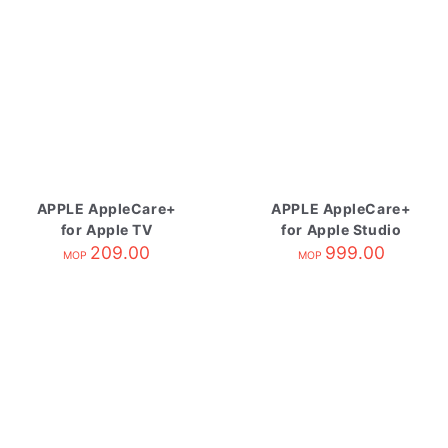
APPLE AppleCare+
APPLE AppleCare+
for Apple TV
for Apple Studio
209.00
Display
999.00
MOP
MOP