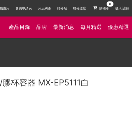
機應用
會員申請表
分店網絡
維修站
維修進度
購物車
登入|註冊
產品目錄
品牌
最新消息
每月精選
優惠精選
機/膠杯容器 MX-EP5111白