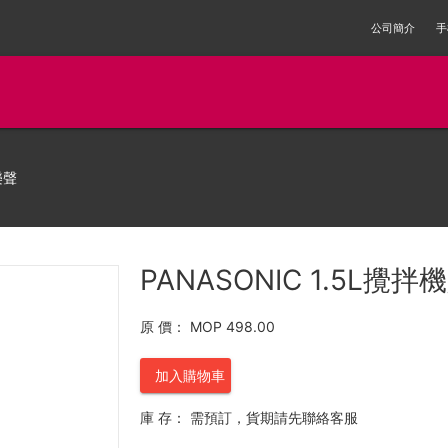
公司簡介
手
樂聲
PANASONIC 1.5L攪拌
原 價：
MOP 498.00
加入購物車
庫 存：
需預訂，貨期請先聯絡客服