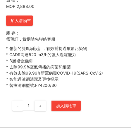
原 價：
MOP 2,888.00
加入購物車
庫 存：
需預訂，貨期請先聯絡客服
*
創新的雙風扇設計，有效捕捉過敏原污染物
*
CADR高達520 m3/h的強大過濾能力
*
3層複合濾網
*
去除99.9%空氣傳播的病菌和細菌
*
有效去除99.99%新冠病毒COVID-19(SARS-CoV-2)
*
智能過濾網清潔及更換提示
*
替換濾網型號:FY4200/30
-
+
加入購物車