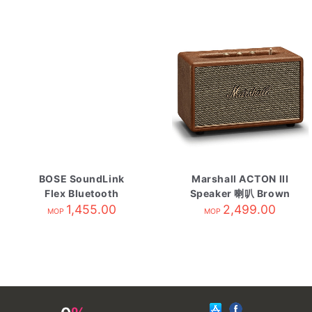
BOSE SoundLink
Marshall ACTON III
Flex Bluetooth
Speaker 喇叭 Brown
Speaker2 black
1,455.00
2,499.00
MOP
MOP