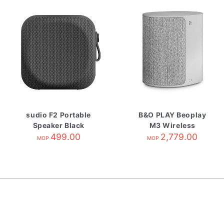
sudio F2 Portable
B&O PLAY Beoplay
Speaker Black
M3 Wireless
499.00
Speaker Natural
2,779.00
MOP
MOP