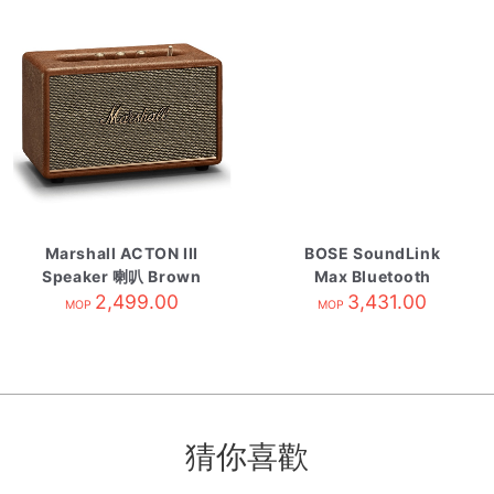
Marshall ACTON III
BOSE SoundLink
Speaker 喇叭 Brown
Max Bluetooth
2,499.00
Speaker black
3,431.00
MOP
MOP
猜你喜歡