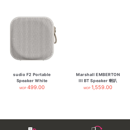
sudio F2 Portable
Marshall EMBERTON
Speaker White
III BT Speaker 喇叭
499.00
HENDRIX EDITION
1,559.00
MOP
MOP