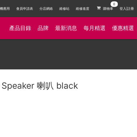
機應用
會員申請表
分店網絡
維修站
維修進度
購物車
登入|註冊
產品目錄
品牌
最新消息
每月精選
優惠精選
I Speaker 喇叭 black