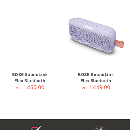
BOSE SoundLink
BOSE SoundLink
Flex Bluetooth
Flex Bluetooth
Speaker2 alpine
1,455.00
Speaker Chilled
1,449.00
MOP
MOP
sage
Lilac