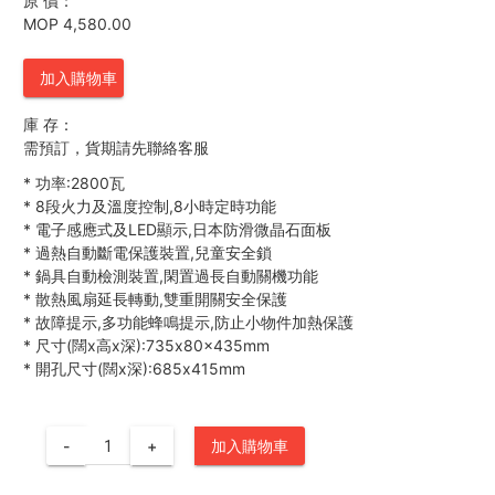
原 價：
MOP 4,580.00
加入購物車
庫 存：
需預訂，貨期請先聯絡客服
*
功率:2800瓦
*
8段火力及溫度控制,8小時定時功能
*
電子感應式及LED顯示,日本防滑微晶石面板
*
過熱自動斷電保護裝置,兒童安全鎖
*
鍋具自動檢測裝置,閑置過長自動關機功能
*
散熱風扇延長轉動,雙重開關安全保護
*
故障提示,多功能蜂鳴提示,防止小物件加熱保護
*
尺寸(闊x高x深):735x80x435mm
*
開孔尺寸(闊x深):685x415mm
-
+
加入購物車