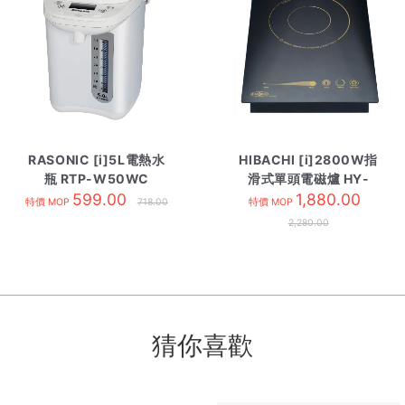
RASONIC [i]5L電熱水
HIBACHI [i]2800W指
瓶 RTP-W50WC
滑式單頭電磁爐 HY-
599.00
128CD1
1,880.00
特價 MOP
718.00
特價 MOP
2,280.00
猜你喜歡